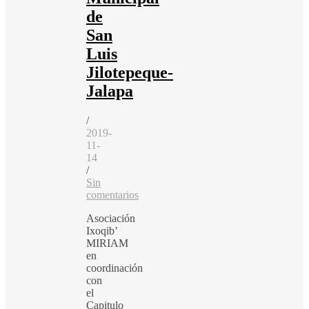
de
San
Luis
Jilotepeque-
Jalapa
/
2019-
11-
14
/
Sin
comentarios
Asociación
Ixoqib’
MIRIAM
en
coordinación
con
el
Capitulo