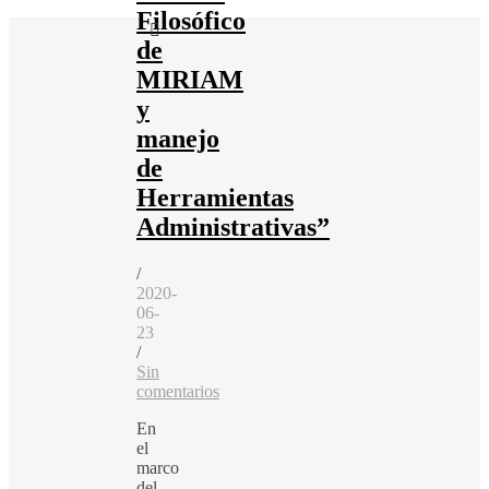
Filosófico
de
MIRIAM
y
manejo
de
Herramientas
Administrativas”
/
2020-
06-
23
/
Sin
comentarios
En
el
marco
del